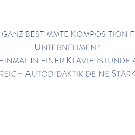
K
 GANZ BESTI
MMTE
OMPOSITION F
U
NTERNEHMEN?
K
 EINMAL IN EINER
LAVIERSTUNDE
A
S
REICH
UTODIDAKTIK DE
INE
TÄR