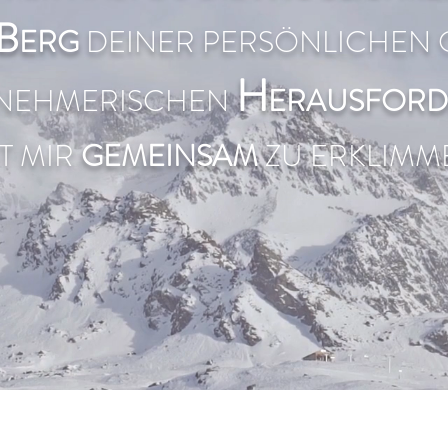
B
E
RG
DEINER PE
RSÖNLICHEN 
H
NEHMERIS
CHEN
ERAUSFOR
T MIR
GEMEI
N
SAM
ZU ERKLIM
M