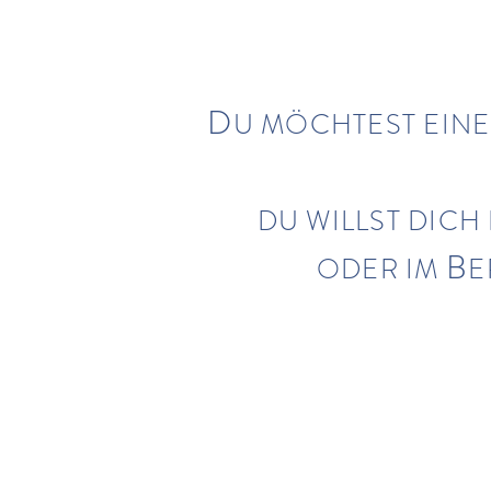
D
U MÖCHTEST EINE
DU WILLST DICH
B
ODER IM
E