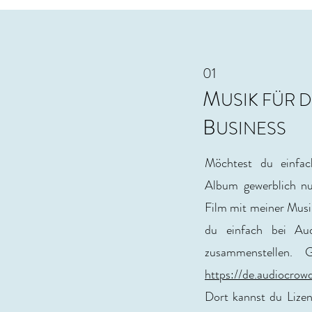
01
M
USIK FÜR D
B
USINESS
Möchtest du einfa
Album gewerblich nu
Film mit meiner Musi
du einfach bei Aud
zusammenstellen. 
https://de.audiocrow
Dort kannst du Lizen