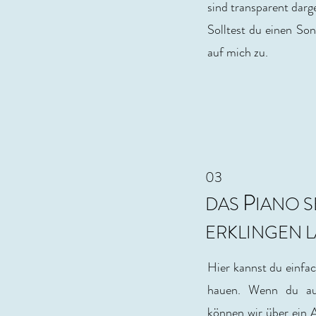
sind transparent darge
Solltest du einen So
auf mich zu.
03
P
DAS
IANO S
ERKLINGEN 
Hier kannst du einfac
hauen. Wenn du auf
können wir über ein 