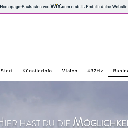
m Homepage-Baukasten von
.com
erstellt. Erstelle deine Websit
Start
Künstlerinfo
Vision
432Hz
Busin
H
M
IE
R HAST DU DIE
Ö
GLICHKEI