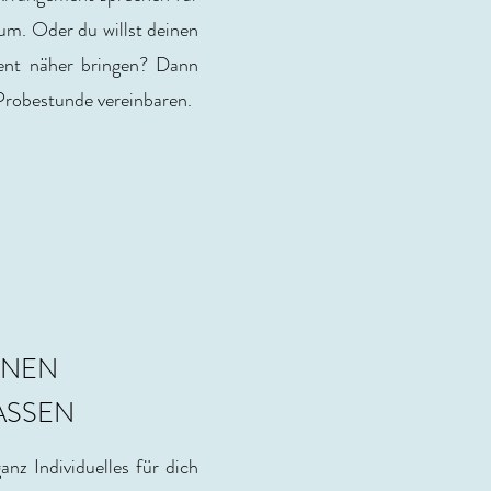
um. Oder du willst deinen
ent näher bringen? Dann
 Probestunde vereinbaren.
ONEN
ASSEN
nz Individuelles für dich